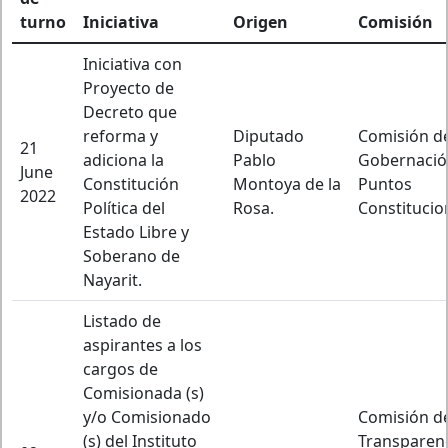
turno
Iniciativa
Origen
Comisión
Iniciativa con
Proyecto de
Decreto que
reforma y
Diputado
Comisión d
21
adiciona la
Pablo
Gobernació
June
Constitución
Montoya de la
Puntos
2022
Política del
Rosa.
Constitucio
Estado Libre y
Soberano de
Nayarit.
Listado de
aspirantes a los
cargos de
Comisionada (s)
y/o Comisionado
Comisión d
(s) del Instituto
Transparenc