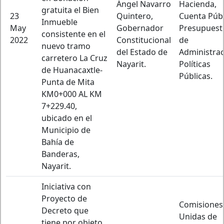
Ángel Navarro
Hacienda,
gratuita el Bien
23
Quintero,
Cuenta Públ
Inmueble
May
Gobernador
Presupuesto
consistente en el
2022
Constitucional
de
nuevo tramo
del Estado de
Administrac
carretero La Cruz
Nayarit.
Políticas
de Huanacaxtle-
Públicas.
Punta de Mita
KM0+000 AL KM
7+229.40,
ubicado en el
Municipio de
Bahía de
Banderas,
Nayarit.
Iniciativa con
Proyecto de
Comisiones
Decreto que
Unidas de
tiene por objeto