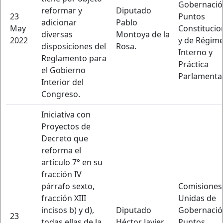
Gobernació
reformar y
Diputado
23
Puntos
adicionar
Pablo
May
Constitucio
diversas
Montoya de la
2022
y de Régim
disposiciones del
Rosa.
Interno y
Reglamento para
Práctica
el Gobierno
Parlamentar
Interior del
Congreso.
Iniciativa con
Proyectos de
Decreto que
reforma el
artículo 7° en su
fracción IV
párrafo sexto,
Comisiones
fracción XIII
Unidas de
incisos b) y d),
Diputado
Gobernació
23
todas ellas de la
Héctor Javier
Puntos