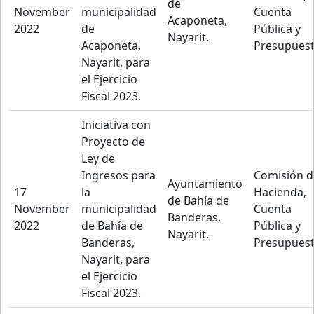
de
November
municipalidad
Cuenta
Acaponeta,
2022
de
Pública y
Nayarit.
Acaponeta,
Presupuest
Nayarit, para
el Ejercicio
Fiscal 2023.
Iniciativa con
Proyecto de
Ley de
Ingresos para
Comisión d
Ayuntamiento
17
la
Hacienda,
de Bahía de
November
municipalidad
Cuenta
Banderas,
2022
de Bahía de
Pública y
Nayarit.
Banderas,
Presupuest
Nayarit, para
el Ejercicio
Fiscal 2023.